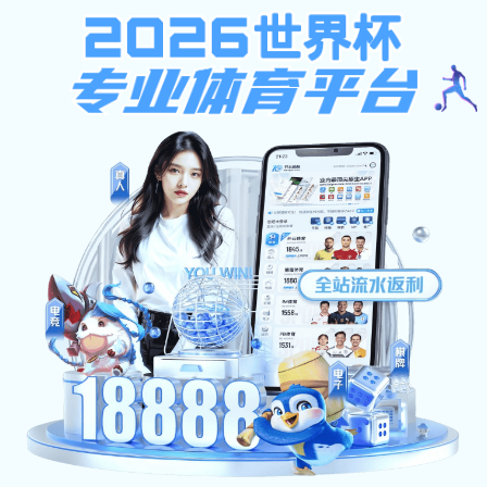
bc官网,1分钟快三彩票平台,百
体育
收藏本站
设为主页
怀旧版
学校概况
学校简介
组织机构
学校领导
师资队伍
师资介绍