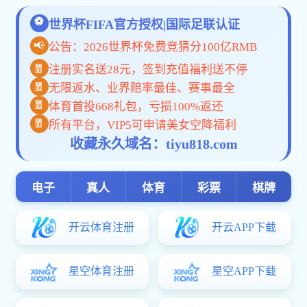
学科带头人
学科骨干
教学名师
人才引进
教育教学
本科专业设置
优质课程
教学改革与成果
学科竞赛
教学管理
质量报告
科学研究
科研概况
科研管理
科研动态
研究优势
科研业绩
招生就业
招生网