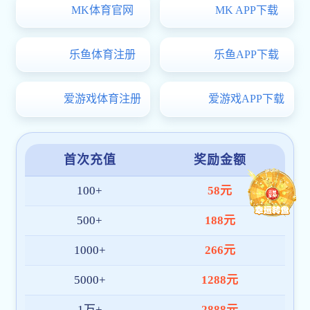
每周1分钟快三彩票平台议
班车运行
财务信息
信息公开
正版软件
图书档案
招标投标
领导信箱