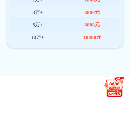
bc官网,1分钟快三彩票平台,百盈体育:首页
bc官网,1分钟快三彩票平台,百盈体育:讲座活动
当前位置：
首页
>
讲座活动
AI的前沿应用与工作赋能
2026-06-22
禁毒专题讲座
2026-06-15
眼科医学讲座
2026-06-11