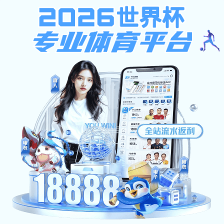
bc官网,1分钟快三彩票平台,百盈
体育
收藏本站