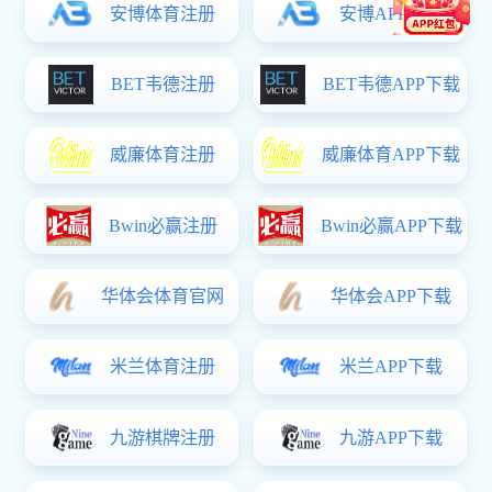
人才引进
4个。学校着力打造高水平应用型
校外招聘
学校深入谋划“十五五”发展
校内招聘
教学改革。通过不断完善教师发展
蓬勃向上的良好发展趋势。在新的
高水平应用型大学”目标前行。
版权所有：
亚博科技
ICP备案号：
陕ICP备11006984号
-2
地址：陕西省西安市尚稷路8715号 邮编