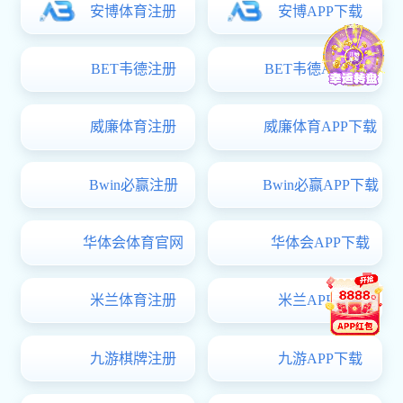
讲座名称：第四十六期“城市
讲座时间：2026年6月11日 19:00
讲座地点：F100报告厅
讲座主讲人：连晓曼
讲座内容概要：本期“城市之光”讲坛以“粽叶承文脉
涵，是中华优秀传统文化的重要组成，契合当代青年传承
责任四个层面展开，深度解析包粽子、挂艾草、五彩绳编
粽文化与传统手工，理解传统，坚定文化自信，主动扛起
悟手工民俗乐趣，切身感受非遗民俗魅力，以实践践行文化