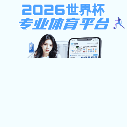
bc官网,1分钟快三彩票平台,百盈
体育
收藏本站