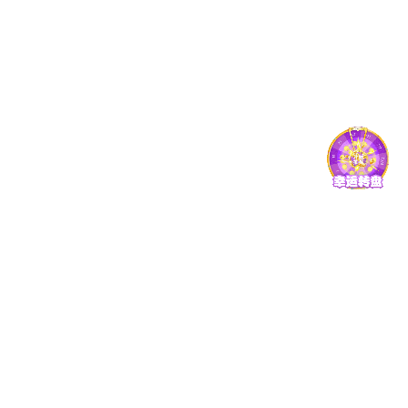
终于，在春花烂漫的四月，杨秋月迎来了她人生中的一
育。那一刻，她所有的付出和努力都化作了喜悦的泪水。