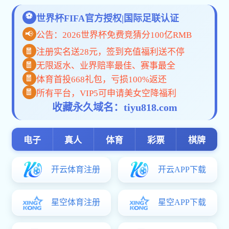
bc官网,1分钟快三彩
票平台,百盈体育:专
bc官网,1分钟快三彩
题聚焦
当前位置：
首页
>
专题聚焦
>
人