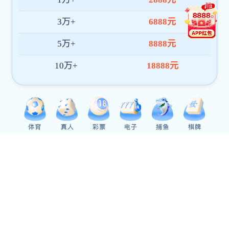
朱旭在总结发言中表示，本次报告紧扣课程建设与课堂
强，为广大教师更新教育理念、改进教学方法、提升课堂
业的热爱与敬畏，坚定躬耕教坛、潜心育人的初心，树立追