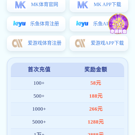
刘三阳围绕课程建设与课堂教学作专题报告，从学科、
维度进行了系统阐述，并分享了“十个关系”“十重十轻”“
地，课程建设与课堂教学是提升人才培养质量的关键环节
平的重要途径。他鼓励广大青年教师以教学竞赛为契机，主